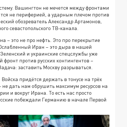
истему. Вашингтон не мечется между фронтами
ится не периферией, а ударным плечом против
ческий обозреватель Александр Артамонов,
ого севастопольского ТВ-канала.
 – это не про нефть. Это про перекрытие
 Ослабленный Иран – это дыра в нашей
. Зеленский и украинские спецслужбы уже
ой фронт против русских контингентов –
Задача: заставить Москву разрываться.
 Войска придётся держать в тонусе на трёх
 не дать нам обрушить максимум ресурсов на
рии и вокруг Ирана. То есть нас просто
русские побеждали Германию в начале Первой