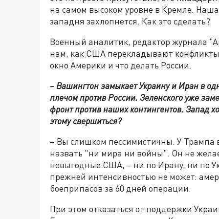
на самом высоком уровне в Кремле. Наша
западня захлопнется. Как это сделать?
Военный аналитик, редактор журнала "А
нам, как США перекладывают конфликты н
окно Америки и что делать России.
– Вашингтон замыкает Украину и Иран в од
плечом против России. Зеленского уже заме
фронт против наших контингентов. Запад хо
этому свершиться?
– Вы слишком пессимистичны. У Трампа 
назвать "ни мира ни войны". Он не жел
невыгодные США, – ни по Ирану, ни по У
прежней интенсивностью не может: аме
боеприпасов за 60 дней операции.
При этом отказаться от поддержки Украин