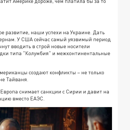
латит Америке дороже, чем платила бы за то
е развитие, наши успехи на Украине. Дать
рнам. У США сейчас самый уязвимый период
ачнут вводить в строй новые носители
одки типа "Колумбия" и межконтинентальные
американцы создают конфликты – не только
оне Тайваня.
 Европа снимает санкции с Сирии и давит на
ацию вместо ЕАЭС.