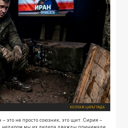
КОЛЛАЖ ЦАРЬГРАДА
– это не просто союзник, это щит. Сирия –
рм, недаром мы их лидера дважды принимали