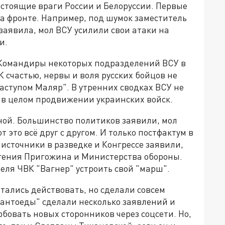
настоящие враги России и Белоруссии. Первые
а фронте. Например, под шумок заместитель
аявила, мол ВСУ усилили свои атаки на
и.
. Командиры некоторых подразделений ВСУ в
К счастью, нервы и воля русских бойцов не
наступом Маляр". В утренних сводках ВСУ не
и в целом продвижении украинских войск.
ной. Большинство политиков заявили, мол
это всё друг с другом. И только постфактум в
сточники в разведке и Конгрессе заявили,
гения Пригожина и Министерства обороны.
еля ЧВК "Вагнер" устроить свой "марш".
ытались действовать, но сделали совсем
рантоеды" сделали несколько заявлений и
бовать новых сторонников через соцсети. Но,