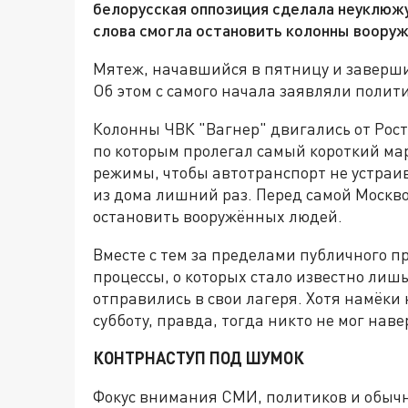
белорусская оппозиция сделала неуклюжу
слова смогла остановить колонны воору
Мятеж, начавшийся в пятницу и заверши
Об этом с самого начала заявляли полит
Колонны ЧВК "Вагнер" двигались от Росто
по которым пролегал самый короткий м
режимы, чтобы автотранспорт не устраи
из дома лишний раз. Перед самой Москв
остановить вооружённых людей.
Вместе с тем за пределами публичного 
процессы, о которых стало известно лиш
отправились в свои лагеря. Хотя намёки 
субботу, правда, тогда никто не мог наве
КОНТРНАСТУП ПОД ШУМОК
Фокус внимания СМИ, политиков и обычн