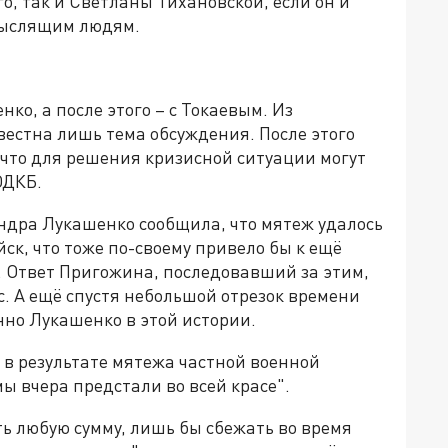
о, так и Светланы Тихановской, если он и
мыслящим людям.
ко, а после этого – с Токаевым. Из
вестна лишь тема обсуждения. После этого
 что для решения кризисной ситуации могут
ОДКБ.
андра Лукашенко сообщила, что мятеж удалось
ск, что тоже по-своему привело бы к ещё
. Ответ Пригожина, последовавший за этим,
. А ещё спустя небольшой отрезок времени
нно Лукашенко в этой истории.
 в результате мятежа частной военной
 вчера предстали во всей красе".
ть любую сумму, лишь бы сбежать во время