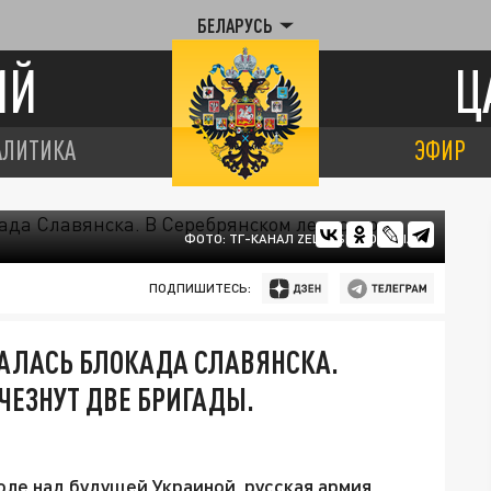
БЕЛАРУСЬ
ИЙ
Ц
АЛИТИКА
ЭФИР
ФОТО: ТГ-КАНАЛ ZELENSKIY OFFICIAL
ПОДПИШИТЕСЬ:
АЧАЛАСЬ БЛОКАДА СЛАВЯНСКА.
ЧЕЗНУТ ДВЕ БРИГАДЫ.
ле над будущей Украиной, русская армия