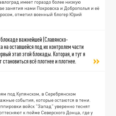
Павлоград имеет гораздо более низкую
чае занятия нами Покровска и Доброполья и её
росом, отметил военный блогер Юрий
й блокаде важнейшей (Славянско-
а на оставшейся под их контролем части
рвый этап этой блокады. Которая, и тут я
т становиться всё плотнее и плотнее.
оям под Купянском, в Серебрянском
ажные события, которые остаются в тени.
руппировки войск "Запад" уверенно теснят
оттесняют к пойме Северского Донца, где у