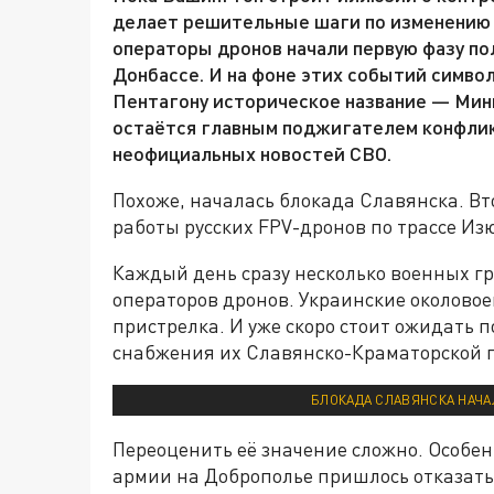
делает решительные шаги по изменению р
операторы дронов начали первую фазу по
Донбассе. И на фоне этих событий симво
Пентагону историческое название — Мин
остаётся главным поджигателем конфликт
неофициальных новостей СВО.
Похоже, началась блокада Славянска. Вт
работы русских FPV-дронов по трассе Из
Каждый день сразу несколько военных г
операторов дронов. Украинские околовоен
пристрелка. И уже скоро стоит ожидать
снабжения их Славянско-Краматорской г
БЛОКАДА СЛАВЯНСКА НАЧА
Переоценить её значение сложно. Особен
армии на Доброполье пришлось отказать