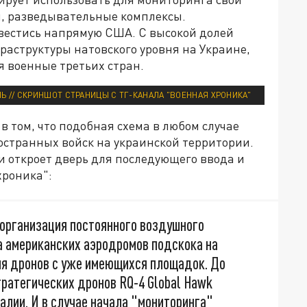
ы, разведывательные комплексы.
вестись напрямую США. С высокой долей
раструктуры натовского уровня на Украине,
я военные третьих стран.
Ь // СКРИНШОТ СТРАНИЦЫ С ТГ-КАНАЛА "ВОЕННАЯ ХРОНИКА"
 том, что подобная схема в любом случае
странных войск на украинской территории.
 откроет дверь для последующего ввода и
хроника":
о организация постоянного воздушного
а американских аэродромов подскока на
ия дронов с уже имеющихся площадок. До
ратегических дронов RQ-4 Global Hawk
алии. И в случае начала "мониторинга"