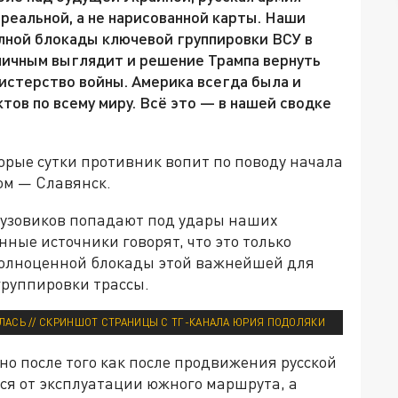
еальной, а не нарисованной карты. Наши
лной блокады ключевой группировки ВСУ в
личным выглядит и решение Трампа вернуть
истерство войны. Америка всегда была и
ов по всему миру. Всё это — в нашей сводке
орые сутки противник вопит по поводу начала
юм — Славянск.
рузовиков попадают под удары наших
ные источники говорят, что это только
 полноценной блокады этой важнейшей для
руппировки трассы.
ЛАСЬ // СКРИНШОТ СТРАНИЦЫ С ТГ-КАНАЛА ЮРИЯ ПОДОЛЯКИ
но после того как после продвижения русской
ся от эксплуатации южного маршрута, а