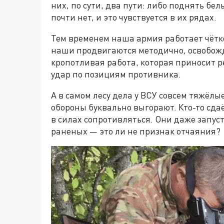
них, по сути, два пути: либо поднять бел
почти нет, и это чувствуется в их рядах.
Тем временем наша армия работает чётко
наши продвигаются методично, освобожда
кропотливая работа, которая приносит 
удар по позициям противника.
А в самом лесу дела у ВСУ совсем тяжёл
обороны буквально выгорают. Кто-то сдаё
в силах сопротивляться. Они даже запус
раненых — это ли не признак отчаяния?