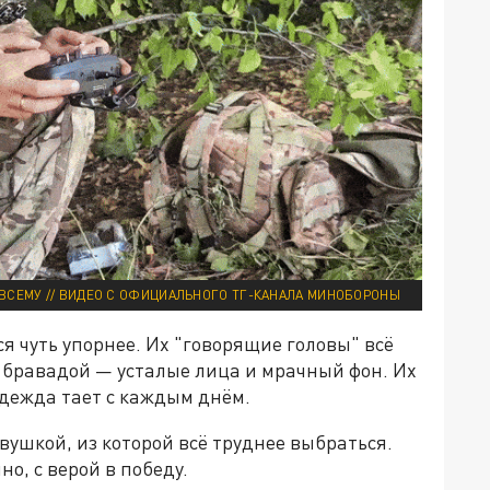
ВСЕМУ // ВИДЕО С ОФИЦИАЛЬНОГО ТГ-КАНАЛА МИНОБОРОНЫ
 чуть упорнее. Их "говорящие головы" всё
а бравадой — усталые лица и мрачный фон. Их
адежда тает с каждым днём.
вушкой, из которой всё труднее выбраться.
о, с верой в победу.