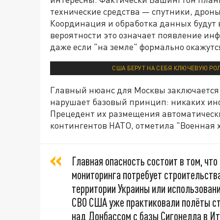
технические средства — спутники, дрон
Координация и обработка данных будут 
вероятности это означает появление инф
даже если "на земле" формально окажутс
США БЕРУТ НА СЕБЯ КЛЮЧЕВУЮ РОЛ
Главный нюанс для Москвы заключается в
нарушает базовый принцип: никаких ино
Прецедент их размещения автоматически
контингентов НАТО, отметила "Военная 
Главная опасность состоит в том, чт
мониторинга потребует строительств
территории Украины или использован
СВО США уже практиковали полёты ст
над Донбассом с базы Сигонелла в Ит