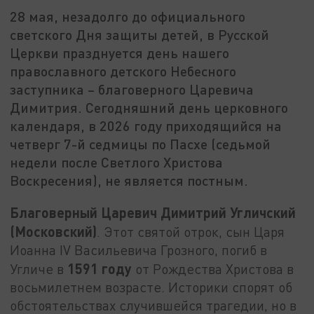
28 мая, незадолго до официального
светского Дня защиты детей, в Русской
Церкви празднуется день нашего
православного детского Небесного
заступника – благоверного Царевича
Димитрия. Сегодняшний день церковного
календаря, в 2026 году приходящийся на
четверг 7-й седмицы по Пасхе (седьмой
недели после Светлого Христова
Воскресения), не является постным.
Благоверный Царевич Димитрий Угличский
(Московский)
. Этот святой отрок, сын Царя
Иоанна IV Васильевича Грозного, погиб в
1591 году
Угличе в
от Рождества Христова в
восьмилетнем возрасте. Историки спорят об
обстоятельствах случившейся трагедии, но в