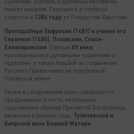
Сыпаново, учитель и духовный наставник
многих монахов. Скончался в глубокой
1384 году
старости в
от Рождества Христова.
Преподобные Евфросин (1481) и ученик его
Серапион (1480), Псковские, Спаси-
Елеазаровские
XV века
. Святые
,
прославившиеся духовными подвигами и
чудесами, а также борьбой за сохранение
Русского Православия на порубежной
Псковской земле.
Также в сегодняшний день совершается
празднование в честь нескольких
чудотворных образов Пресвятой Богородицы,
Тупичевской и
явленных в разные годы:
Кипрской икон Божией Матери
.