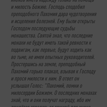
и милость Божию. Господь сподобил
преподобного Пахомия дара чудотворения
и исцеления болезней. Ему были открыты
Господом последующие судьбы
монашества. Святой знал, что последние
монахи не будут иметь такой ревности к
подвигам, как первые, будут ходить как
во тьме, не имея опытных руководителей.
Простершись на земле, преподобный
Пахомий горько плакал, взывая к Господу
и прося милости к ним. В ответ он
услышал Голос: "Пахомий, помни о
милосердии Божием. О последних монахах
знай, что и они получат награду, ибо им
придётся страдать от тяжкой для инока