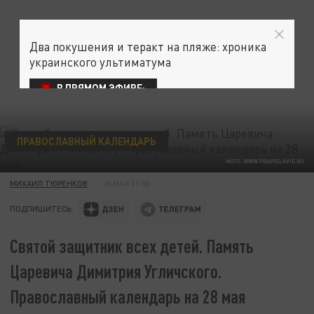
Два покушения и теракт на пляже: хроника
украинского ультиматума
В ПРЯМОМ ЭФИРЕ:
ПРАВОСЛАВНЫЙ КАЛЕНДАРЬ
ФОТО: WWW.PRAVOSLAVIE.RU
МИХАИЛ ТЮРЕНКОВ
28 МАЯ 01:00
ПОДПИШИТЕСЬ:
Святой защитник всех детей. Память
Царевича Димитрия Угличского.
Православный календарь на 28 мая