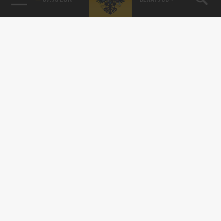
Подписывайтесь на наши каналы
и первыми узнавайте о главных новостях
и важнейших событиях дня.
ДЗЕН
ТЕЛЕГРАМ
ПОДЕЛИТЬСЯ В СОЦСЕТЯХ: