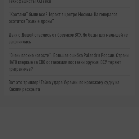
Технофашисты XXI века
"Кротами" были все? Теракт в центре Москвы: На генералов
охотятся "живые дроны"
Даня с Дашей спаслись от боевиков ВСУ. Но беды для малышей не
закончились
"Очень плохие новости": Большая ошибка Palantir в России. Страны
НАТО впервые за СВО остановили поставки оружия. ВСУ теряют
приграничье?
Вот это триллер! Тайна удара Украины по иранскому судну на
Каспии раскрыта