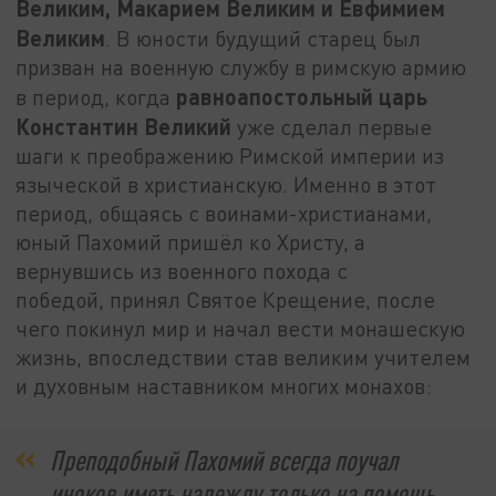
Великим, Макарием Великим и Евфимием
Великим
. В юности будущий старец был
призван на военную службу в римскую армию
равноапостольный царь
в период, когда
Константин Великий
уже сделал первые
шаги к преображению Римской империи из
языческой в христианскую. Именно в этот
период, общаясь с воинами-христианами,
юный Пахомий пришёл ко Христу, а
вернувшись из военного похода с
победой, принял Святое Крещение, после
чего покинул мир и начал вести монашескую
жизнь, впоследствии став великим учителем
и духовным наставником многих монахов:
Преподобный Пахомий всегда поучал
иноков иметь надежду только на помощь