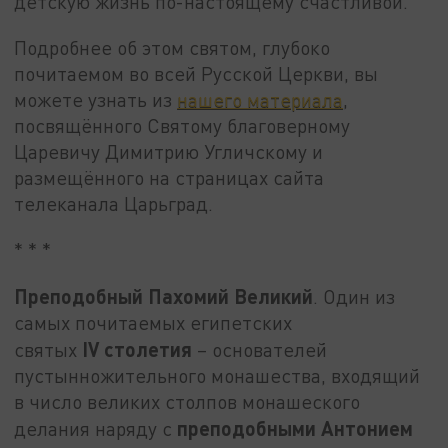
детскую жизнь по-настоящему счастливой.
Подробнее об этом святом, глубоко
почитаемом во всей Русской Церкви, вы
можете узнать из
нашего материала
,
посвящённого Святому благоверному
Царевичу Димитрию Угличскому и
размещённого на страницах сайта
телеканала Царьград.
* * *
Преподобный Пахомий Великий
. Один из
самых почитаемых египетских
IV столетия
святых
– основателей
пустынножительного монашества, входящий
в число великих столпов монашеского
преподобными Антонием
делания наряду с