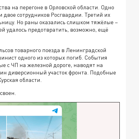
ства на перегоне в Орловской области. Одно
ли двое сотрудников Росгвардии. Третий их
льницу. Но раны оказались слишком тяжёлые –
ей удалось предотвратить, возможно, ещё
рельсов товарного поезда в Ленинградской
шинист одного из которых погиб. События
ые с ЧП на железной дороге, наводят на
один диверсионный участок фронта. Подобные
урская области.
усвоен.