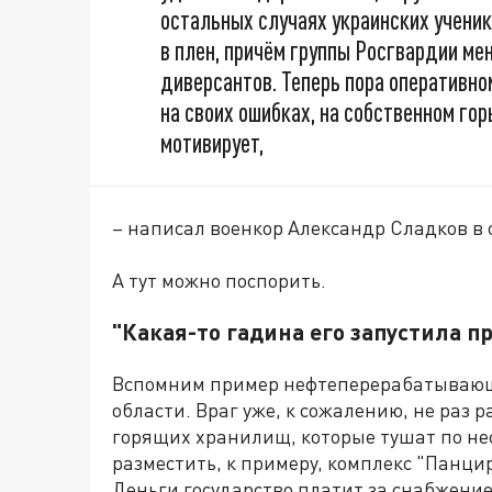
остальных случаях украинских учени
в плен, причём группы Росгвардии ме
диверсантов. Теперь пора оперативно
на своих ошибках, на собственном гор
мотивирует,
– написал военкор Александр Сладков в 
А тут можно поспорить.
"Какая-то гадина его запустила п
Вспомним пример нефтеперерабатывающе
области. Враг уже, к сожалению, не раз 
горящих хранилищ, которые тушат по нес
разместить, к примеру, комплекс "Панци
Деньги государство платит за снабжение