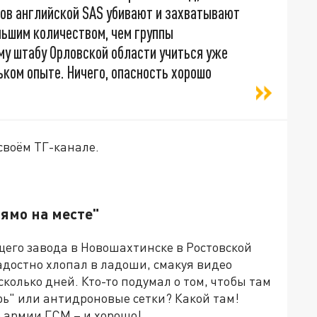
ков английской SAS убивают и захватывают
ньшим количеством, чем группы
му штабу Орловской области учиться уже
ьком опыте. Ничего, опасность хорошо
своём ТГ-канале.
рямо на месте"
го завода в Новошахтинске в Ростовской
радостно хлопал в ладоши, смакуя видео
колько дней. Кто-то подумал о том, чтобы там
рь" или антидроновые сетки? Какой там!
 армии ГСМ – и хорошо!