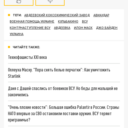
ТЕГИ:
АВДЕЕВСКИЙ КОКСОХИМИЧЕСКИЙ ЗАВОД
АВИАУДАР
ВОЕННАЯ ПОМОЩЬ УКРАИНЕ
КУЛЬБАКИНО
ВСУ
КОНТРНАСТУПЛЕНИЕ ВСУ
АВДЕЕВКА
ИЛОН МАСК
ДЖО БАЙДЕН
УКРАИНА
ЧИТАЙТЕ ТАКЖЕ:
Технофашисты XXI века
Оплеуха Маску. "Пора снять белые перчатки": Как уничтожить
Starlink
Даня с Дашей спаслись от боевиков ВСУ. Но беды для малышей не
закончились
"Очень плохие новости": Большая ошибка Palantir в России. Страны
НАТО впервые за СВО остановили поставки оружия. ВСУ теряют
приграничье?