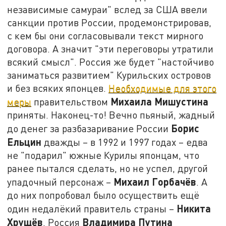
независимые самураи" вслед за США ввели
санкции против России, продемонстрировав,
с кем бы они согласовывали текст мирного
договора. А значит "эти переговоры утратили
всякий смысл". Россия же будет "настойчиво
заниматься развитием" Курильских островов
и без всяких японцев.
Необходимые для этого
Михаила Мишустина
меры
правительством
приняты. Наконец-то! Вечно пьяный, жадный
Борис
до денег за разбазаривание России
Ельцин
дважды – в 1992 и 1997 годах – едва
не "подарил" южные Курилы японцам, что
ранее пытался сделать, но не успел, другой
Михаил Горбачёв
упадочный персонаж –
. А
до них попробовал было осуществить ещё
Никита
один недалёкий правитель страны –
Хрущёв
Владимира Путина
. Россия