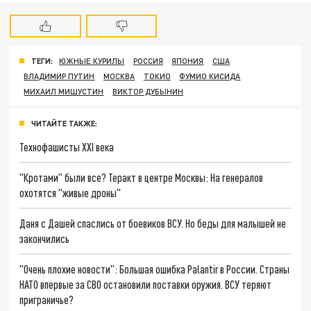
ТЕГИ:
ЮЖНЫЕ КУРИЛЫ
РОССИЯ
ЯПОНИЯ
США
ВЛАДИМИР ПУТИН
МОСКВА
ТОКИО
ФУМИО КИСИДА
МИХАИЛ МИШУСТИН
ВИКТОР ДУБЫНИН
ЧИТАЙТЕ ТАКЖЕ:
Технофашисты XXI века
"Кротами" были все? Теракт в центре Москвы: На генералов
охотятся "живые дроны"
Даня с Дашей спаслись от боевиков ВСУ. Но беды для малышей не
закончились
"Очень плохие новости": Большая ошибка Palantir в России. Страны
НАТО впервые за СВО остановили поставки оружия. ВСУ теряют
приграничье?