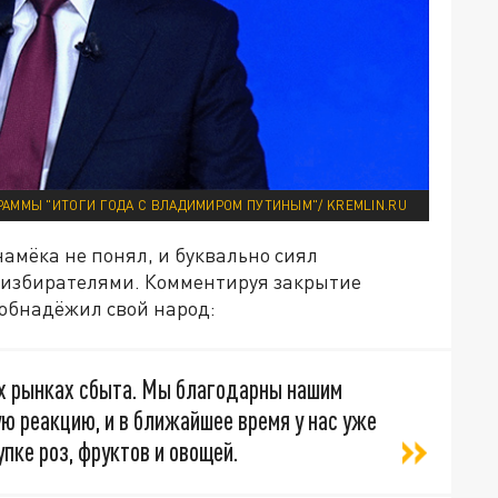
РАММЫ "ИТОГИ ГОДА С ВЛАДИМИРОМ ПУТИНЫМ"/ KREMLIN.RU
амёка не понял, и буквально сиял
 избирателями. Комментируя закрытие
о обнадёжил свой народ:
ых рынках сбыта. Мы благодарны нашим
 реакцию, и в ближайшее время у нас уже
пке роз, фруктов и овощей.