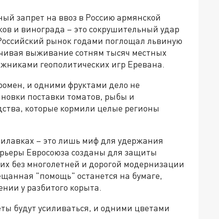
ный запрет на ввоз в Россию армянской
ков и винограда – это сокрушительный удар
 Российский рынок годами поглощал львиную
ечивая выживание сотням тысяч местных
ложниками геополитических игр Еревана.
омен, и одними фруктами дело не
ановки поставки томатов, рыбы и
ства, которые кормили целые регионы
рилавках – это лишь миф для удержания
арьеры Евросоюза созданы для защиты
 их без многолетней и дорогой модернизации
ещанная "помощь" останется на бумаге,
нии у разбитого корыта.
реты будут усиливаться, и одними цветами