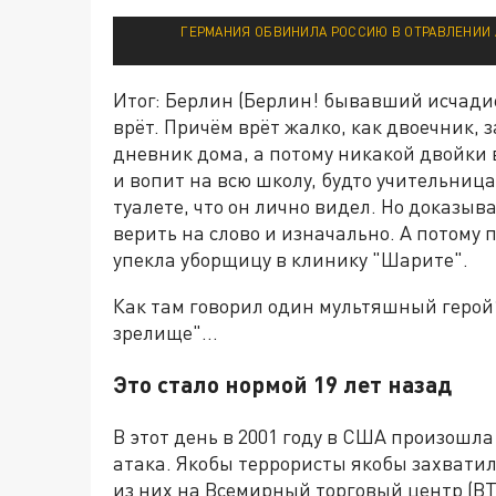
ГЕРМАНИЯ ОБВИНИЛА РОССИЮ В ОТРАВЛЕНИИ 
Итог: Берлин (Берлин! бывавший исчадие
врёт. Причём врёт жалко, как двоечник,
дневник дома, а потому никакой двойки в
и вопит на всю школу, будто учительниц
туалете, что он лично видел. Но доказыв
верить на слово и изначально. А потому п
упекла уборщицу в клинику "Шарите".
Как там говорил один мультяшный геро
зрелище"...
Это стало нормой 19 лет назад
В этот день в 2001 году в США произошл
атака. Якобы террористы якобы захватил
из них на Всемирный торговый центр (ВТ