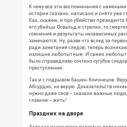
К чему все эти воспоминания с намёками?
истории сказано, написано и снято уже ст
Как, скажем, и про убийство президента 
его убийцы Освальд и стрелял, то смерте
сомнения и результаты независимых рас
замечаются. Ну, разве что вслед за перв
ради заметания следов, теперь возникают
излишне любопытным. И самих любопытных
было справедливо сочтено сугубое след
преступления.
Так и с подрывом башен-близнецов. Верую
Абсурдно, но верую. Доказательств никак
нужно даже слов – сказали важные люди, 
главное – жить!
Праздник на дворе
Зато как много всего радостно-полезног