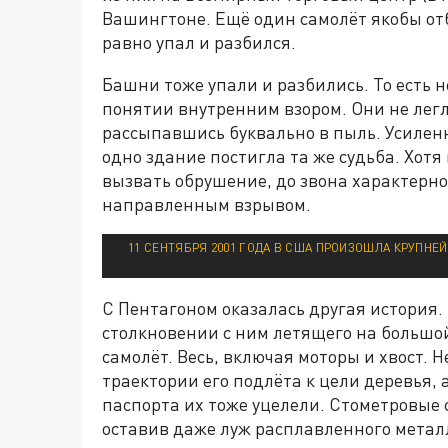
Вашингтоне. Ещё один самолёт якобы отб
равно упал и разбился.
Башни тоже упали и разбились. То есть не
понятии внутренним взором. Они не легли
рассыпавшись буквально в пыль. Усиленн
одно здание постигла та же судьба. Хотя
вызвать обрушение, до звона характерн
направленным взрывом.
11 СЕНТЯБРЯ 2001 ГОДА В США ПРОИЗОШЛА КРУПНЕ
С Пентагоном оказалась другая история.
столкновении с ним летящего на большой
самолёт. Весь, включая моторы и хвост. 
траектории его подлёта к цели деревья, 
паспорта их тоже уцелели. Стометровые 
оставив даже луж расплавленного металл