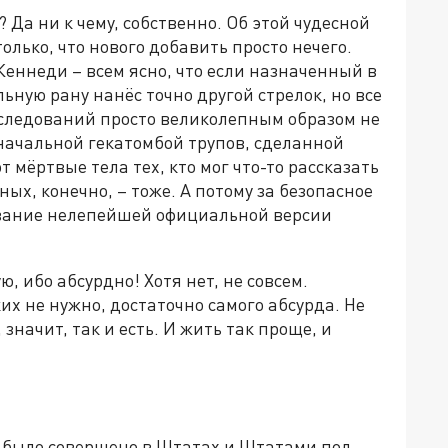
 Да ни к чему, собственно. Об этой чудесной
олько, что нового добавить просто нечего.
Кеннеди – всем ясно, что если назначенный в
льную рану нанёс точно другой стрелок, но все
следований просто великолепным образом не
оначальной гекатомбой трупов, сделанной
 мёртвые тела тех, кто мог что-то рассказать
, конечно, – тоже. А потому за безопасное
ование нелепейшей официальной версии
, ибо абсурдно! Хотя нет, не совсем.
их не нужно, достаточно самого абсурда. Не
значит, так и есть. И жить так проще, и
о было совершено в Штатах и Штатами под