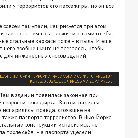
или у террористов его пассажиры, но он всё
 совсем так упали, как рисуется при этом
 как-то на землю, а сложились сами в себя,
ые стальные каркасы тоже – в пыль. И ещё
 в него вообще ничто не врезалось, чтобы
ое для инженерных сносов зданий
ЙШАЯ В ИСТОРИИ ТЕРРОРИСТИЧЕСКАЯ АТАКА. ФОТО: PRESTON
KERES/GLOBAL LOOK PRESS VIA ZUMA PRESS
 Там в здании появилась законная при
 скорости тела дырка. Зато испарился
Не испарились, правда, стоявшие на
а также паспорта террористов. В Нью-Йорке
стальные конструкции испарились, не
а после себя, – а паспорта уцелели!