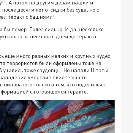
!". А потом по другим делам нашли и
после десяти лет отсидки без суда, но с
вал теракт с башнями!
о бы помер. Болел сильно. И да, несколько
квально за несколько дней до теракта
ь ещё много разных мелких и крупных чудес.
рта террористов были оформлены тоже на
А учились тоже саудовцы. Но напали Штаты
о нападения умертвив влиятельного
 виноватого только в том, что поделился с
формацией о готовящемся теракте.