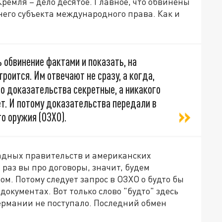
Кремля – дело десятое. Главное, что обвинены
него субъекта международного права. Как и
обвинение фактами и показать, на
роится. Им отвечают не сразу, а когда,
то доказательства секретные, а никакого
т. И потому доказательства передали в
о оружия (ОЗХО).
ападных правительств и американских
 раз вы про договоры, значит, будем
. Потому следует запрос в ОЗХО о будто бы
окументах. Вот только слово "будто" здесь
ермании не поступало. Последний обмен