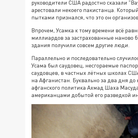
руководители США радостно сказали "Вау
арестовали некоего пакистанца. Который 
пытками признался, что это он организо
Впрочем, Усамка к тому времени всё равн
миллиардов за застрахованные наново бу
здания получили совсем другие люди.
Параллельно и последовательно случилос
Усама был саудовец, несгораемые паспо
саудовцев, в частных лётных школах СШ
на Афганистан. Буквально за два дня д
афганского политика Ахмад Шаха Масуда,
американцами добытой его разведкой ин