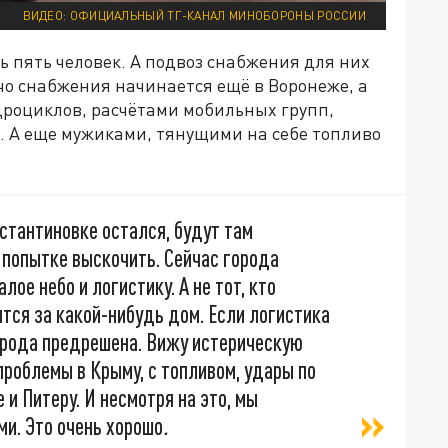
ВИДЕО: ОФИЦИАЛЬНЫЙ ТГ-КАНАЛ МИНОБОРОНЫ РОССИИ
ь пять человек. А подвоз снабжения для них
ечо снабжения начинается ещё в Воронеже, а
дроциклов, расчётами мобильных групп,
. А еще мужиками, тянущими на себе топливо
нстантиновке остался, будут там
и попытке выскочить. Сейчас города
лое небо и логистику. А не тот, кто
тся за какой-нибудь дом. Если логистика
города предрешена. Вижу истерическую
 проблемы в Крыму, с топливом, удары по
 и Питеру. И несмотря на это, мы
ми. Это очень хорошо
.