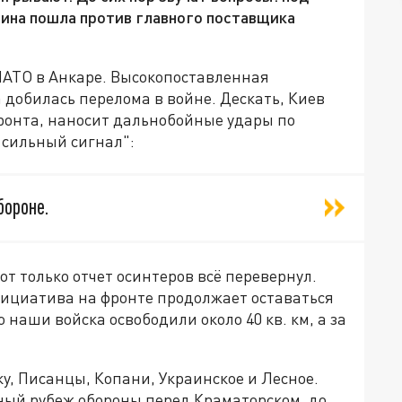
аина пошла против главного поставщика
НАТО в Анкаре. Высокопоставленная
 добилась перелома в войне. Дескать, Киев
ронта, наносит дальнобойные удары по
 сильный сигнал":
бороне.
от только отчет осинтеров всё перевернул.
нициатива на фронте продолжает оставаться
 наши войска освободили около 40 кв. км, а за
у, Писанцы, Копани, Украинское и Лесное.
ый рубеж обороны перед Краматорском, до