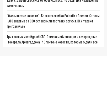
Даня с Дашей спаслись от боевиков ВСУ. Но беды для малышей не
закончились
"Очень плохие новости": Большая ошибка Palantir в России. Страны
НАТО впервые за СВО остановили поставки оружия. ВСУ теряют
приграничье?
Три главных инсайда об СВО. Отмена мобилизации и возвращение
"генерала Армагеддона"? Отличные новости, которые ждали все