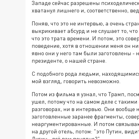
Западе сейчас разрешены психоделически
хватанул лишнего и, соответственно, вед
Поняв, что это не интервью, а очень стр
выкрикивает абсурд и не слушает то, что 
что это трата времени. И потом, это сов
поведение, хотя в отношении меня он ни
явно они у него там были заготовлены - н
президенте, о нашей стране.
С подобного рода людьми, находящимис
мой взгляд, говорить невозможно.
Потом из фильма я узнал, что Трамп, посм
ушел, потому что на самом деле с такими
разговорах, ни в интервью. Они вообще 
заготовленные заранее фрагменты, сове
неаргументированные. И потом связывают
на другой отель, потом: "это Путин, видит
Дугин - всё вам понятно?"