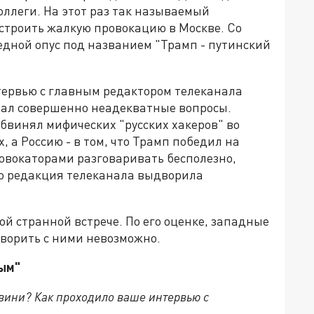
ллеги. На этот раз так называемый
троить жалкую провокацию в Москве. Со
едной опус под названием "Трамп - путинский
ервью с главным редактором телеканала
ал совершенно неадекватные вопросы.
бвинял мифических "русских хакеров" во
, а Россию - в том, что Трамп победил на
ровокаторами разговаривать бесполезно,
го редакция телеканала выдворила
й странной встрече. По его оценке, западные
оворить с ними невозможно.
ным"
вини? Как проходило ваше интервью с