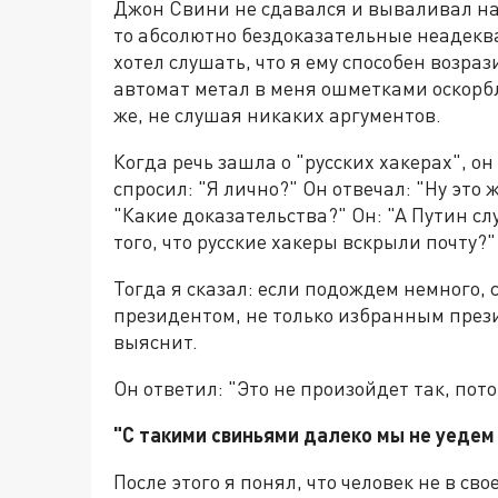
Джон Свини не сдавался и вываливал на м
то абсолютно бездоказательные неадеква
хотел слушать, что я ему способен возраз
автомат метал в меня ошметками оскорб
же, не слушая никаких аргументов.
Когда речь зашла о "русских хакерах", он
спросил: "Я лично?" Он отвечал: "Ну это ж
"Какие доказательства?" Он: "А Путин сл
того, что русские хакеры вскрыли почту?"
Тогда я сказал: если подождем немного,
президентом, не только избранным прези
выяснит.
Он ответил: "Это не произойдет так, пот
"С такими свиньями далеко мы не уедем 
После этого я понял, что человек не в сво