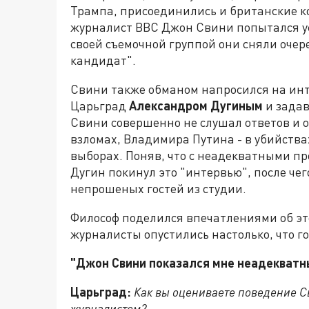
Трампа, присоединились и британские ко
журналист BBC Джон Свини попытался ус
своей съемочной группой они сняли очер
кандидат".
Свини также обманом напросился на инт
Царьград
Александром Дугиным
и задав
Свини совершенно не слушал ответов и о
взломах, Владимира Путина - в убийствах
выборах. Поняв, что с неадекватными п
Дугин покинул это "интервью", после че
непрошеных гостей из студии.
Философ поделился впечатлениями об это
журналисты опустились настолько, что г
"Джон Свини показался мне неадекват
Царьград:
Как вы оцениваете поведение С
журналистом?