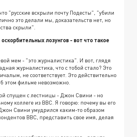
 что "русские вскрыли почту Подесты", "убили
лично это делали мы, доказательств нет, но
ьства скрыли".
 оскорбительных лозунгов - вот что такое
евой мем - "это журналистика". И вот, глядя
адная журналистика, что с тобой стало? Это
чалым, не соответствует. Это действительно
об этом фильме невозможно.
ой спущен с лестницы - Джон Свини - но
ному коллеге из BBC. Я говорю: почему вы его
- Джон Свини умудрился каким-то образом
пондентов BBC, представить свое имя, делая