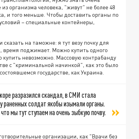
из организма человека, "живут" не более 48
ка, и того меньше. Чтобы доставить органы по
условий – специальные контейнеры,
 сказать на таможне: я тут везу почку для
е, время поджимает. Можно купить одного
ню купить невозможно. Массовую контрабанду
тве с "криминальной начинкой", как это было
состоявшемся государстве, как Украина.
скоре разразился скандал, в СМИ стала
 у раненных солдат якобы изымали органы.
что мы тут ступаем на очень зыбкую почву.
готворительные организации, как "Врачи без