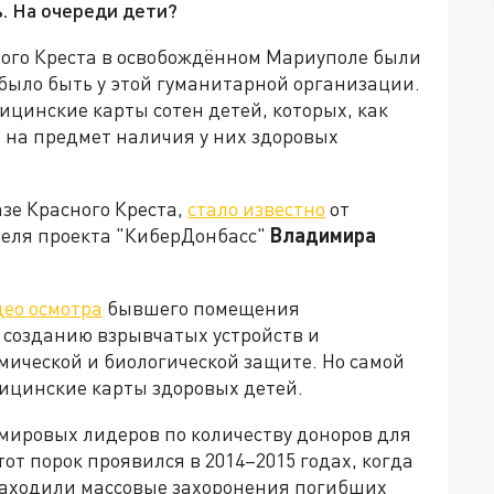
. На очереди дети?
ого Креста в освобождённом Мариуполе были
было быть у этой гуманитарной организации.
ицинские карты сотен детей, которых, как
 на предмет наличия у них здоровых
азе Красного Креста,
стало известно
от
теля проекта "КиберДонбасс"
Владимира
ео осмотра
бывшего помещения
 созданию взрывчатых устройств и
мической и биологической защите. Но самой
цинские карты здоровых детей.
 мировых лидеров по количеству доноров для
от порок проявился в 2014–2015 годах, когда
аходили массовые захоронения погибших