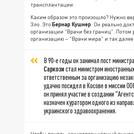
трансплантации.
Каким образом это произошло? Нужно вер
Зло. Это
Бернар Кушнер
. Он реально док
организации "Врачи без границ". Потом р
организацию – "Врачи мира" и так дале
В 90-е годы он занимал пост министр
Саркози
стал министром иностранных
ответственным за организацию незако
удачно посидел в Косове в миссии ООН
он принял участие в создании "Агент
назначен куратором одного из напра
украинского здравоохранения.
Чтобы понять, как устроен чёрный рынок