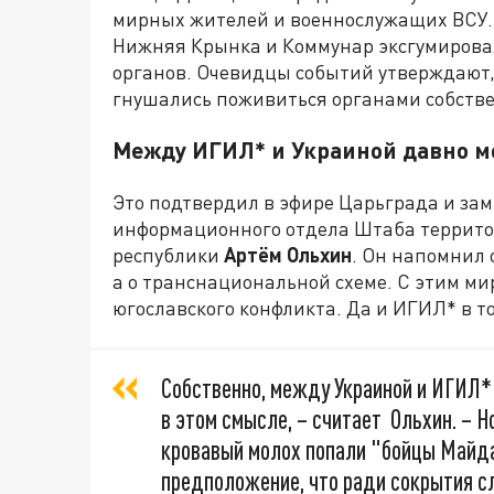
мирных жителей и военнослужащих ВСУ. В
Нижняя Крынка и Коммунар эксгумировал
органов. Очевидцы событий утверждают,
гнушались поживиться органами собств
Между ИГИЛ* и Украиной давно м
Это подтвердил в эфире Царьграда и з
информационного отдела Штаба террит
республики
Артём Ольхин
. Он напомнил 
а о транснациональной схеме. С этим ми
югославского конфликта. Да и ИГИЛ* в т
Собственно, между Украиной и ИГИЛ*
в этом смысле, – считает Ольхин. – Н
кровавый молох попали "бойцы Майда
предположение, что ради сокрытия с