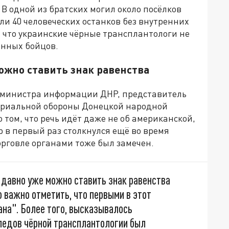
 одной из братских могил около посёлков
и 40 человеческих останков без внутренних
 что украинские чёрные трансплантологи не
енных бойцов.
ожно ставить знак равенства
амминистра информации ДНР, представитель
ориальной обороны Донецкой народной
о том, что речь идёт даже не об американской,
р в первый раз столкнулся ещё во время
орговле органами тоже был замечен.
 давно уже можно ставить знак равенства
о важно отметить, что первыми в этот
на". Более того, высказывалось
ледов чёрной трансплантологии был