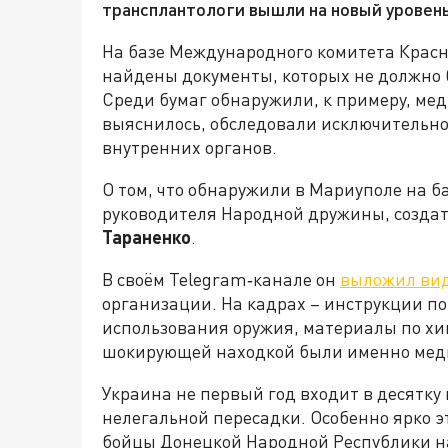
трансплантологи вышли на новый уровень
На базе Международного комитета Красн
найдены документы, которых не должно 
Среди бумаг обнаружили, к примеру, мед
выяснилось, обследовали исключительно
внутренних органов.
О том, что обнаружили в Мариуполе на б
руководителя Народной дружины, созда
Тараненко
.
В своём Telegram‑канале он
выложил вид
организации. На кадрах – инструкции по
использования оружия, материалы по хи
шокирующей находкой были именно меди
Украина не первый год входит в десятку
нелегальной пересадки. Особенно ярко эт
бойцы Донецкой Народной Республики н