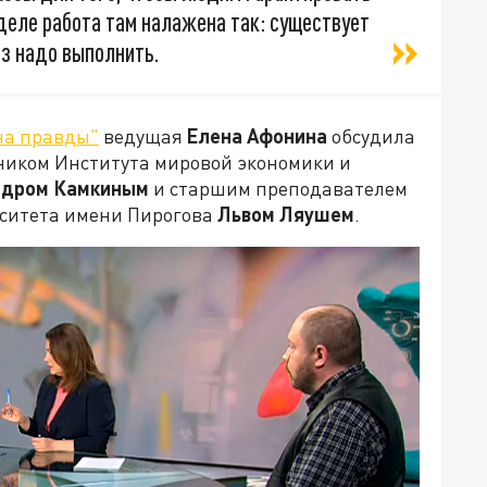
 деле работа там налажена так: существует
аз надо выполнить.
на правды"
ведущая
Елена Афонина
обсудила
ником Института мировой экономики и
ндром Камкиным
и старшим преподавателем
ситета имени Пирогова
Львом Ляушем
.