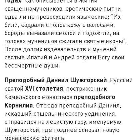
годах
. Как описывается в Житии
священномучеников, еретические пытки
едва ли не превосходили языческие: "Их
били, содрали с голов кожу с волосами,
бороды вымазали смолой и подожгли, на
головах мучеников сжигали святые иконы".
После долгих издевательств и мучений
святые Ипатий и Андрей отдали Богу свои
бессмертные души.
Преподобный Даниил Шужгорский
. Русский
XVI
столетия
святой
, постриженник
преподобного
Комельского монастыря
Корнилия
. Отсюда преподобный Даниил,
искавший отшельнического уединения,
отправился на лесистую гору, именуемую
Шужгорской, где позднее основал новую
монашескую обитель.