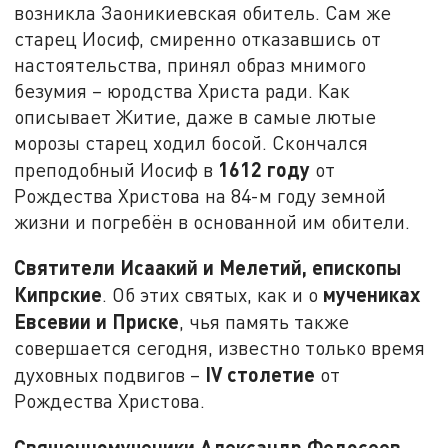
возникла Заоникиевская обитель. Сам же
старец Иосиф, смиренно отказавшись от
настоятельства, принял образ мнимого
безумия – юродства Христа ради. Как
описывает Житие, даже в самые лютые
морозы старец ходил босой. Скончался
1612 году
преподобный Иосиф в
от
Рождества Христова на 84-м году земной
жизни и погребён в основанной им обители.
Святители Исаакий и Мелетий, епископы
Кипрские
мучениках
. Об этих святых, как и о
Евсевии и Приске
, чья память также
совершается сегодня, известно только время
IV
столетие
духовных подвигов –
от
Рождества Христова.
Священномученики Александр Федосеев,