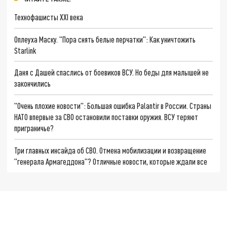
Технофашисты XXI века
Оплеуха Маску. "Пора снять белые перчатки": Как уничтожить
Starlink
Даня с Дашей спаслись от боевиков ВСУ. Но беды для малышей не
закончились
"Очень плохие новости": Большая ошибка Palantir в России. Страны
НАТО впервые за СВО остановили поставки оружия. ВСУ теряют
приграничье?
Три главных инсайда об СВО. Отмена мобилизации и возвращение
"генерала Армагеддона"? Отличные новости, которые ждали все