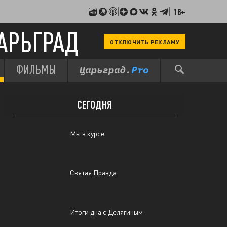
18+
Pro Важное
АРЬГРАД
ОТКЛЮЧИТЬ РЕКЛАМУ
Итоги дна с Делягиным
ФИЛЬМЫ
ВЧЕРА
СЕГОДНЯ
Мы в курсе
Святая Правда
Итоги дна с Делягиным