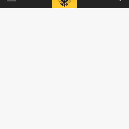
115093, г. Москва, переулок Партийный,
д.1, к.57, стр.3, эт.1, пом.I, ком.45