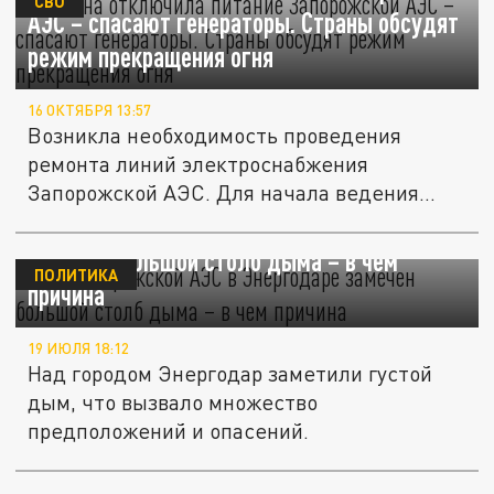
СВО
АЭС – спасают генераторы. Страны обсудят
режим прекращения огня
16 ОКТЯБРЯ 13:57
Возникла необходимость проведения
ремонта линий электроснабжения
Запорожской АЭС. Для начала ведения
работ...
Над Запорожской АЭС в Энергодаре
замечен большой столб дыма – в чем
ПОЛИТИКА
причина
19 ИЮЛЯ 18:12
Над городом Энергодар заметили густой
дым, что вызвало множество
предположений и опасений.