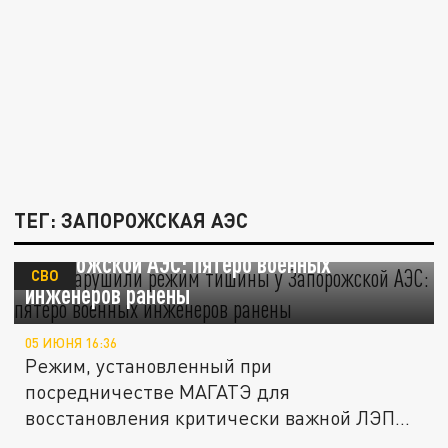
ТЕГ: ЗАПОРОЖСКАЯ АЭС
ВСУ нарушили режим тишины у
Запорожской АЭС: пятеро военных
СВО
инженеров ранены
05 ИЮНЯ 16:36
Режим, установленный при
посредничестве МАГАТЭ для
восстановления критически важной ЛЭП
"Днепровская", был...