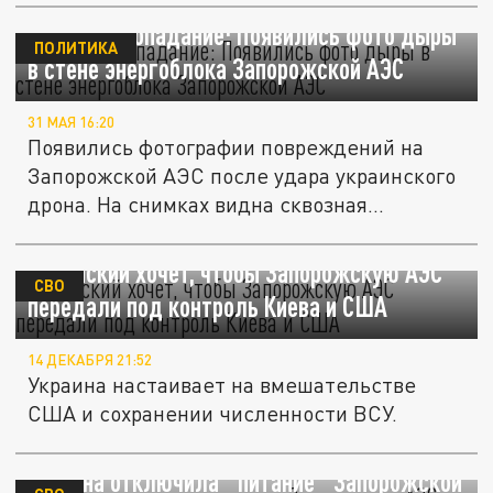
Сквозное попадание: Появились фото дыры
ПОЛИТИКА
в стене энергоблока Запорожской АЭС
31 МАЯ 16:20
Появились фотографии повреждений на
Запорожской АЭС после удара украинского
дрона. На снимках видна сквозная...
Зеленский хочет, чтобы Запорожскую АЭС
СВО
передали под контроль Киева и США
14 ДЕКАБРЯ 21:52
Украина настаивает на вмешательстве
США и сохранении численности ВСУ.
Украина отключила "питание" Запорожской