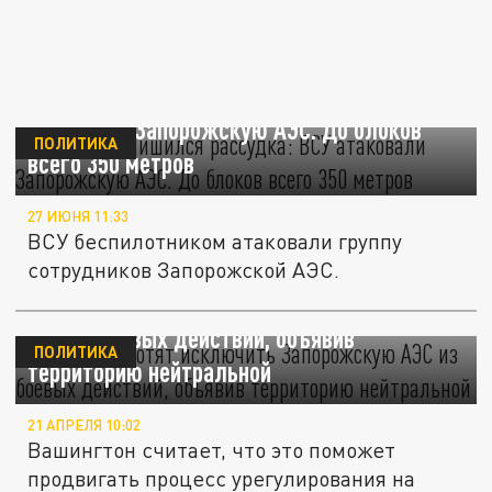
Зеленский лишился рассудка: ВСУ
атаковали Запорожскую АЭС. До блоков
ПОЛИТИКА
всего 350 метров
27 ИЮНЯ 11:33
ВСУ беспилотником атаковали группу
сотрудников Запорожской АЭС.
WSJ: США хотят исключить Запорожскую
АЭС из боевых действий, объявив
ПОЛИТИКА
территорию нейтральной
21 АПРЕЛЯ 10:02
Вашингтон считает, что это поможет
продвигать процесс урегулирования на