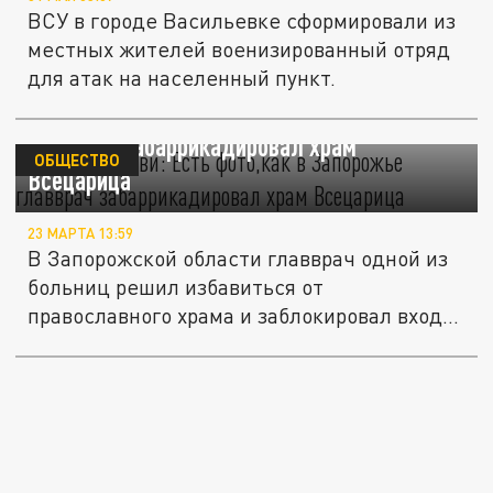
ВСУ в городе Васильевке сформировали из
местных жителей военизированный отряд
для атак на населенный пункт.
Лишил церкви: Есть фото,как в Запорожье
главврач забаррикадировал храм
ОБЩЕСТВО
Всецарица
23 МАРТА 13:59
В Запорожской области главврач одной из
больниц решил избавиться от
православного храма и заблокировал вход...