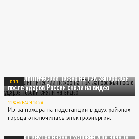
Апокалиптический пожар на ТЭК Запорожья
СВО
после ударов России сняли на видео
11 ФЕВРАЛЯ 14:38
Из-за пожара на подстанции в двух районах
города отключилась электроэнергия.
Эксперт Кнутов назвал условие для начала