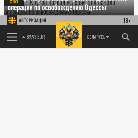
СВО
операции по освобождению Одессы
18+
АВТОРИЗАЦИЯ
14 ЯНВАРЯ 18:51
Военный эксперт Юрий Кнутов заявил, что
85.64 BRENT
операция по взятию Одессы ВС России
БЕЛАРУСЬ
станет возможной лишь после...
ПРОИСШЕСТВИЯ
ВС России столкнулись с британскимим
наемниками ВСУ в Нововасилевском