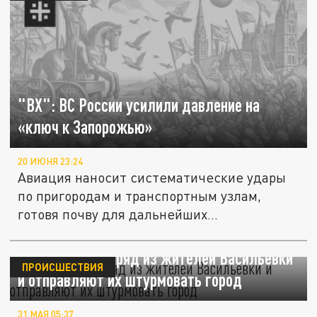
"ВХ": ВС России усилили давление на
«ключ к Запорожью»
20 ИЮНЯ 23:24
Авиация наносит систематические удары
по пригородам и транспортным узлам,
готовя почву для дальнейших...
ВСУ создали отряд из жителей Васильевки
ПРОИСШЕСТВИЯ
и отправляют их штурмовать город
31 МАЯ 05:37