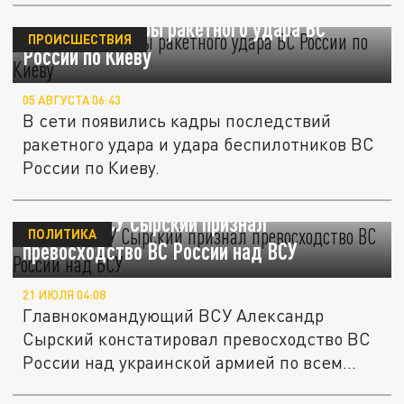
Появились кадры ракетного удара ВС
ПРОИСШЕСТВИЯ
России по Киеву
05 АВГУСТА 06:43
В сети появились кадры последствий
ракетного удара и удара беспилотников ВС
России по Киеву.
Главком ВСУ Сырский признал
ПОЛИТИКА
превосходство ВС России над ВСУ
21 ИЮЛЯ 04:08
Главнокомандующий ВСУ Александр
Сырский констатировал превосходство ВС
России над украинской армией по всем...
В Киеве перечислили причины активизации