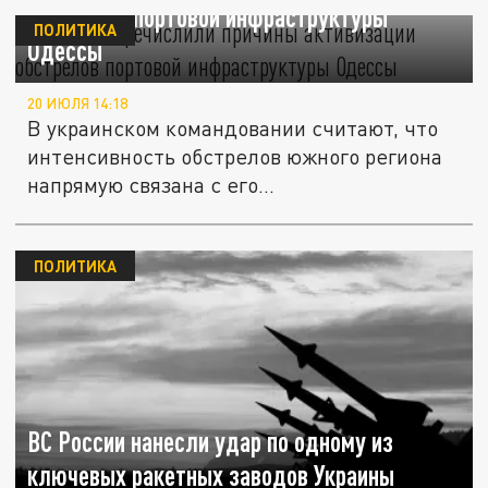
обстрелов портовой инфраструктуры
ПОЛИТИКА
Одессы
20 ИЮЛЯ 14:18
В украинском командовании считают, что
интенсивность обстрелов южного региона
напрямую связана с его...
ПОЛИТИКА
ВС России нанесли удар по одному из
ключевых ракетных заводов Украины