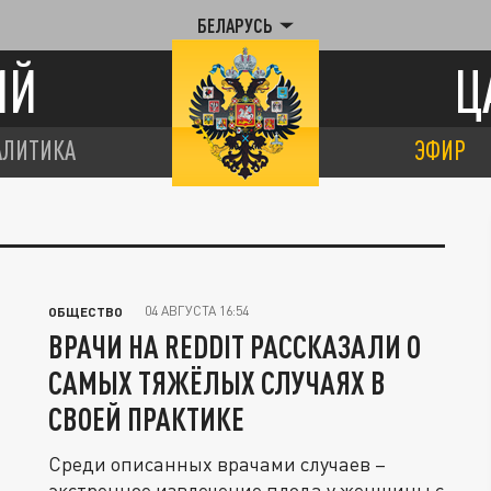
БЕЛАРУСЬ
ИЙ
Ц
АЛИТИКА
ЭФИР
04 АВГУСТА 16:54
ОБЩЕСТВО
ВРАЧИ НА REDDIT РАССКАЗАЛИ О
САМЫХ ТЯЖЁЛЫХ СЛУЧАЯХ В
СВОЕЙ ПРАКТИКЕ
Среди описанных врачами случаев –
экстренное извлечение плода у женщины с