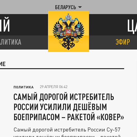
БЕЛАРУСЬ
ИЙ
Ц
АЛИТИКА
ЭФИР
ИЕ
29 АПРЕЛЯ 06:42
ПОЛИТИКА
САМЫЙ ДОРОГОЙ ИСТРЕБИТЕЛЬ
РОССИИ УСИЛИЛИ ДЕШЁВЫМ
БОЕПРИПАСОМ – РАКЕТОЙ «КОВЕР»
Самый дорогой истребитель России Су-57
усилили дешёвым боеприпасом – ракетой