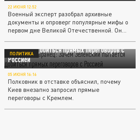
22 ИЮНЯ 12:52
Военный эксперт разобрал архивные
документы и опроверг популярные мифы о
первом дне Великой Отечественной. Он...
Аналитик Баранец: Зачем Зеленский
пытается добиться прямых переговоров с
ПОЛИТИКА
Россией
05 ИЮНЯ 16:16
Полковник в отставке объяснил, почему
Киев внезапно запросил прямые
переговоры с Кремлем.