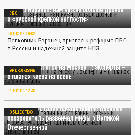
Виктор Баранец: нам нужно больше дронов
СВО
и «русской крепкой наглости»
08 ИЮЛЯ 08:02
Полковник Баранец призвал к реформе ПВО
в России и надёжной защите НПЗ.
"Удары сместятся на Москву ": эксперты –
ЭКСКЛЮЗИВ
о планах Киева на осень
03 ИЮЛЯ 12:40
Проспал ли Сталин начало войны: Военный
ОБЩЕСТВО
обозреватель развенчал мифы о Великой
Отечественной