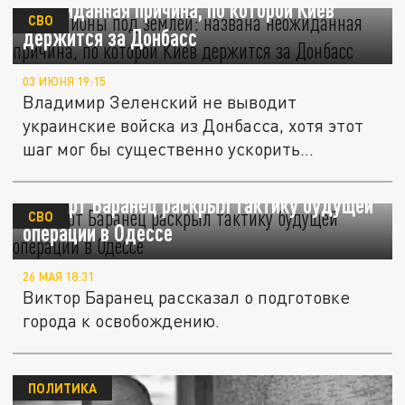
неожиданная причина, по которой Киев
СВО
держится за Донбасс
03 ИЮНЯ 19:15
Владимир Зеленский не выводит
украинские войска из Донбасса, хотя этот
шаг мог бы существенно ускорить...
Эксперт Баранец раскрыл тактику будущей
СВО
операции в Одессе
26 МАЯ 18:31
Виктор Баранец рассказал о подготовке
города к освобождению.
ПОЛИТИКА