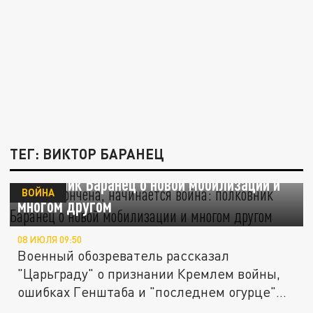
ТЕГ: ВИКТОР БАРАНЕЦ
СВО закончена, начинается война:
полковник Баранец о новой мобилизации и
ВОЙНА
многом другом
08 ИЮЛЯ 09:50
Военный обозреватель рассказал
"Царьграду" о признании Кремлем войны,
ошибках Генштаба и "последнем огурце"
на...