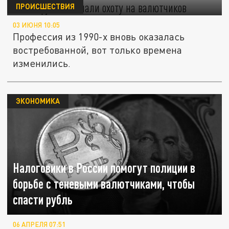
"валютчиков"
ПРОИСШЕСТВИЯ
03 ИЮНЯ 10:05
Профессия из 1990-х вновь оказалась
востребованной, вот только времена
изменились.
ЭКОНОМИКА
Налоговики в России помогут полиции в
борьбе с теневыми валютчиками, чтобы
спасти рубль
06 АПРЕЛЯ 07:51