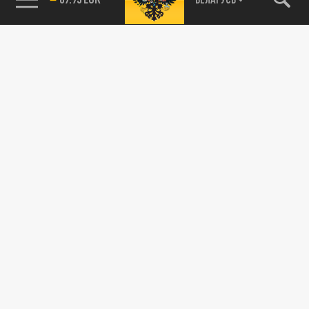
115093, г. Москва, переулок Партийный,
д.1, к.57, стр.3, эт.1, пом.I, ком.45