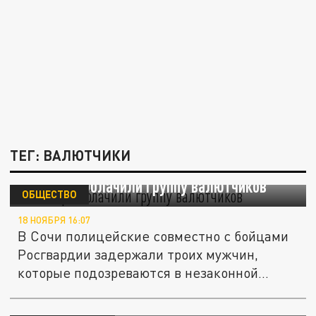
ТЕГ: ВАЛЮТЧИКИ
В Сочи разоблачили группу валютчиков
ОБЩЕСТВО
18 НОЯБРЯ 16:07
В Сочи полицейские совместно с бойцами
Росгвардии задержали троих мужчин,
которые подозреваются в незаконной...
В Белоруссии начали охоту на