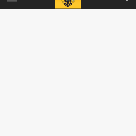
115093, г. Москва, переулок Партийный,
д.1, к.57, стр.3, эт.1, пом.I, ком.45