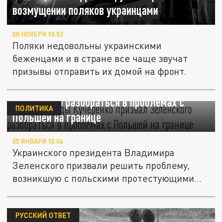
возмущении поляков украинцами
08 НОЯБРЯ 10:53
Поляки недовольны украинскими
беженцами и в стране все чаще звучат
призывы отправить их домой на фронт.
Депутат Рады Кучеренко призвал
Зеленского разобраться в проблемах с
ПОЛИТИКА
Польшей на границе
05 ЯНВАРЯ 10:06
Украинского президента Владимира
Зеленского призвали решить проблему,
возникшую с польскими протестующими
на...
РУССКИЙ ОТВЕТ