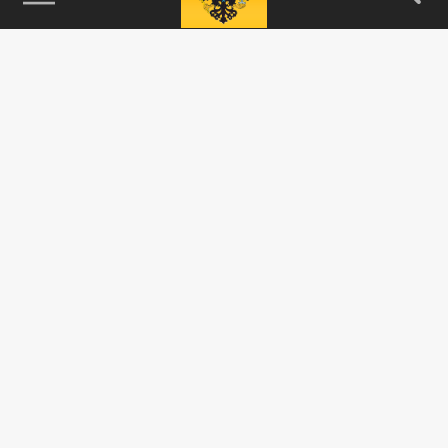
115093, г. Москва, переулок Партийный,
д.1, к.57, стр.3, эт.1, пом.I, ком.45