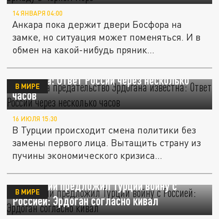
14 ЯНВАРЯ 04:00
Анкара пока держит двери Босфора на
замке, но ситуация может поменяться. И в
обмен на какой-нибудь пряник...
Сумма за предательство Эрдогана
известна: Ответ России через несколько
В МИРЕ
часов
16 ИЮЛЯ 15:30
В Турции происходит смена политики без
замены первого лица. Вытащить страну из
пучины экономического кризиса...
Зеленский предложил Турции войну с
В МИРЕ
Россией: Эрдоган согласно кивал