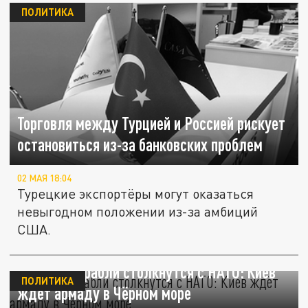
ПОЛИТИКА
Торговля между Турцией и Россией рискует
остановиться из-за банковских проблем
02 МАЯ 18:04
Турецкие экспортёры могут оказаться
невыгодном положении из-за амбиций
США.
Русские корабли столкнутся с НАТО: Киев
ПОЛИТИКА
ждёт армаду в Чёрном море