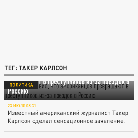
ТЕГ: ТАКЕР КАРЛСОН
Карлсон заявил, что американцев
превращают в преступников из-за поездок в
ПОЛИТИКА
Россию
23 ИЮЛЯ 08:31
Известный американский журналист Такер
Карлсон сделал сенсационное заявление.