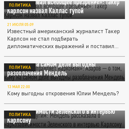
«Почувствовал всеобщее презрение»: Такер
ПОЛИТИКА
Карлсон назвал Каллас тупой
21 ИЮЛЯ 05:09
Известный американский журналист Такер
Карлсон не стал подбирать
дипломатических выражений и поставил
крест на...
«Украиной управляет наркоман»: Азаров — о
том, кому на самом деле выгодны
ПОЛИТИКА
разоблачения Мендель
13 МАЯ 22:00
Кому выгодны откровения Юлии Мендель?
"Выходил другим": Мендель рассказала о
наркозависимости Зеленского в интервью
ПОЛИТИКА
Карлсону