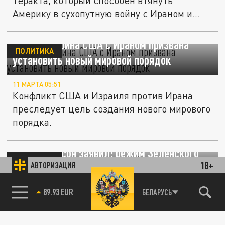
теракта, который способен втянуть
Америку в сухопутную войну с Ираном и...
Карлсон: война США с Ираном призвана
ПОЛИТИКА
установить новый мировой порядок
11 МАРТА 05:51
Конфликт США и Израиля против Ирана
преследует цель создания нового мирового
порядка.
Такер Карлсон заявил: режим Зеленского
ПОЛИТИКА
18+
АВТОРИЗАЦИЯ
поддерживает «настоящих фашистов»
85.64 BRENT
БЕЛАРУСЬ
07 МАРТА 05:58
Такер Карлсон обвинил режим Зеленского
в поддержке настоящих нацистов