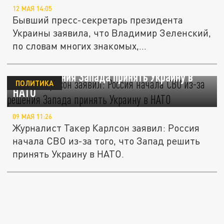
12 МАЯ 14:05
Бывший пресс-секретарь президента
Украины заявила, что Владимир Зеленский,
по словам многих знакомых,...
Такер Карлсон заявил: Россия начала СВО
из-за решения Запада принять Украину в
ПОЛИТИКА
НАТО
09 МАЯ 11:26
Журналист Такер Карлсон заявил: Россия
начала СВО из-за того, что Запад решить
принять Украину в НАТО.