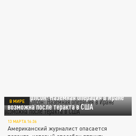
Такер Карлсон: Наземная операция в Иране
В МИРЕ
возможна после теракта в США
13 МАРТА 16:36
Американский журналист опасается