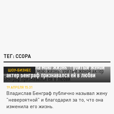
ТЕГ: ССОРА
"Она изменила мою жизнь": убитый женой
ШОУ-БИЗНЕС
актер Бенграф признавался ей в любви
19 АПРЕЛЯ 15:31
Владислав Бенграф публично называл жену
"невероятной" и благодарил за то, что она
изменила его жизнь.