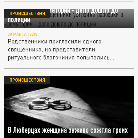
В Петербурге священники устроили
разборки в крематории - дело дошло до
ПРОИСШЕСТВИЯ
полиции
20 МАРТА 12:35
Родственники пригласили одного
священника, но представители
ритуального благочиния попытались
сорвать службу,...
ПРОИСШЕСТВИЯ
В Люберцах женщина заживо сожгла троих