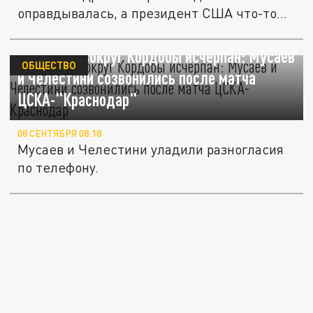
оправдывалась, а президент США что-то...
Конфликт вокруг Кордобы исчерпан: Мусаев
ОБЩЕСТВО
и Челестини созвонились после матча
ЦСКА-"Краснодар"
08 СЕНТЯБРЯ 08:18
Мусаев и Челестини уладили разногласия
по телефону.