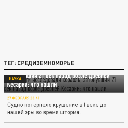
ТЕГ: СРЕДИЗЕМНОМОРЬЕ
Археологи исследовали корабль,
затонувший 21 век назад возле древней
НАУКА
Кесарии: что нашли
27 ФЕВРАЛЯ 23:41
Судно потерпело крушение в I веке до
нашей эры во время шторма.