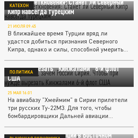
Остров преткновения: Станет ли Северный
КАТЕХОН
Кипр навсегда турецким
21 ИЮЛЯ 09:45
В ближайшее время Турции вряд ли
удастся добиться признания Северного
Кипра, однако и силы, способной умерить...
Теперь ясно, зачем России Сирия. Чтобы при
нужде вырезать "Кинжалами" 6-й флот
ПОЛИТИКА
США
25 МАЯ 16:01
На авиабазу "Хмеймим" в Сирии прилетели
три русских Ту-22М3. Для того, чтобы
бомбардировщики Дальней авиации...
«Альянс России и Турции в Восточном