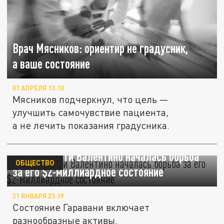
Врач Мясников: ориентир не градусник,
а ваше состояние
01 АПРЕЛЯ 13:10
Мясников подчеркнул, что цель —
улучшить самочувствие пациента,
а не лечить показания градусника.
После смерти Валентино началась борьба
ОБЩЕСТВО
за его $2-миллиардное состояние
21 ЯНВАРЯ 23:19
Состояние Гаравани включает
разнообразные активы.