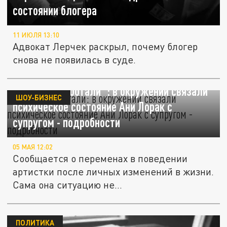
состоянии блогера
11 ИЮЛЯ 13:10
Адвокат Лерчек раскрыл, почему блогер
снова не появилась в суде.
"Будто обработали": в окружении связали
ШОУ-БИЗНЕС
психическое состояние Ани Лорак с
супругом - подробности
05 МАЯ 12:02
Сообщается о переменах в поведении
артистки после личных изменений в жизни.
Сама она ситуацию не...
ПОЛИТИКА