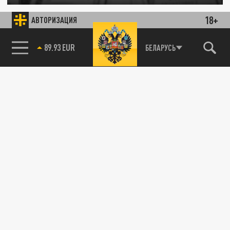
14 ЯНВАРЯ 00:07
18+
АВТОРИЗАЦИЯ
Его любимый сын Адам в итоге остался
ни с чем.
85.64 BRENT
БЕЛАРУСЬ
ОБЩЕСТВО
Фанат оставил Неймару миллиард
долларов: необычное завещание из
Бразилии
04 СЕНТЯБРЯ 09:26
Фанат футбола из Порту-Алегри принял
решение завещать свои активы, включая