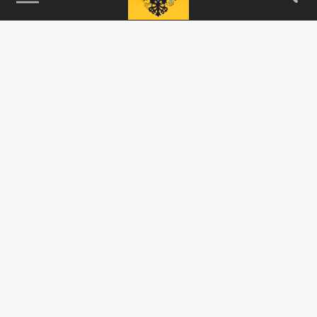
115093, г. Москва, переулок Партийный,
д.1, к.57, стр.3, эт.1, пом.I, ком.45