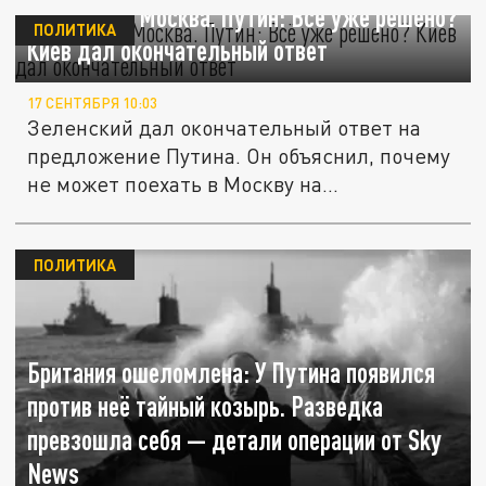
Зеленский. Москва. Путин: Всё уже решено?
ПОЛИТИКА
Киев дал окончательный ответ
17 СЕНТЯБРЯ 10:03
Зеленский дал окончательный ответ на
предложение Путина. Он объяснил, почему
не может поехать в Москву на...
ПОЛИТИКА
Британия ошеломлена: У Путина появился
против неё тайный козырь. Разведка
превзошла себя — детали операции от Sky
News