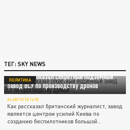
ТЕГ: SKY NEWS
Sky News показал секретный подземный
ПОЛИТИКА
завод ВСУ по производству дронов
06 АВГУСТА 14:55
Как рассказал британский журналист, завод
является центром усилий Киева по
созданию беспилотников большой...