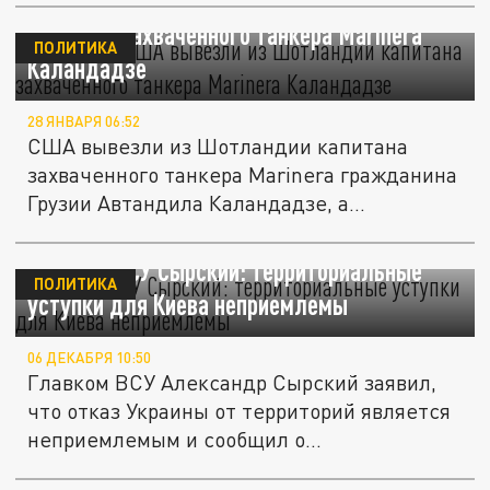
Sky News: США вывезли из Шотландии
капитана захваченного танкера Marinera
ПОЛИТИКА
Каландадзе
28 ЯНВАРЯ 06:52
США вывезли из Шотландии капитана
захваченного танкера Marinera гражданина
Грузии Автандила Каландадзе, а...
Главком ВСУ Сырский: территориальные
ПОЛИТИКА
уступки для Киева неприемлемы
06 ДЕКАБРЯ 10:50
Главком ВСУ Александр Сырский заявил,
что отказ Украины от территорий является
неприемлемым и сообщил о...