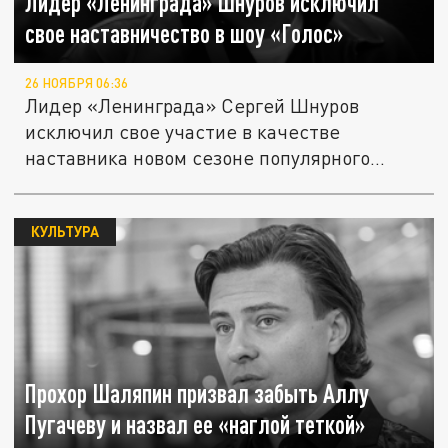
Лидер «Ленинграда» Шнуров исключил
свое наставничество в шоу «Голос»
26 НОЯБРЯ 06:36
Лидер «Ленинграда» Сергей Шнуров
исключил свое участие в качестве
наставника новом сезоне популярного
проекта...
КУЛЬТУРА
Прохор Шаляпин призвал забыть Аллу
Пугачеву и назвал ее «наглой теткой»