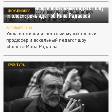
Умерла продюсер и вокальный педагог шоу
ШОУ-БИЗНЕС
«Голос»: речь идет об Инне Радаевой
22 ЯНВАРЯ 16:13
Ушла из жизни известный музыкальный
продюсер и вокальный педагог шоу
«Голос» Инна Радаева.
КУЛЬТУРА