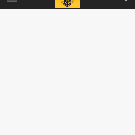
115093, г. Москва, переулок Партийный,
д.1, к.57, стр.3, эт.1, пом.I, ком.45