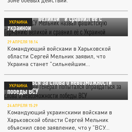
зоне боевых действий.
Генерал ВСУ Мельник назвал фашистскую
Германию "великой" и сравнил её с
УКРАИНА
Украиной
29 АПРЕЛЯ 18:14
Командующий войсками в Харьковской
области Сергей Мельник заявил, что
Украина станет "сильнейшим
государством...
Харьковский генерал попытался
оправдаться за слова о невозможности
УКРАИНА
победы ВСУ
24 АПРЕЛЯ 15:29
Командующий украинскими войсками в
Харьковской области Сергей Мельник
объяснил свое заявление, что у "ВСУ...