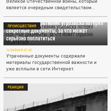
Великой Отечественной войны, который
является очередным свидетельством...
Ростовский оперативник угрозыска потерял
ПРОИСШЕСТВИЯ
секретные документы, за что может
серьёзно поплатиться
16 ЯНВАРЯ 07:30
Утраченные документы содержали
материалы государственной важности и
уже всплыли в сети Интернет.
РЕАКЦИЯ