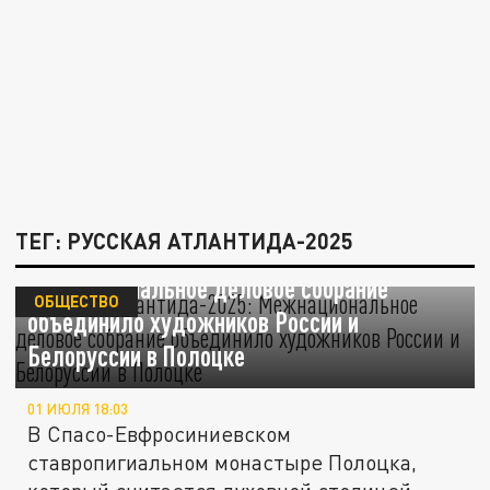
ТЕГ: РУССКАЯ АТЛАНТИДА-2025
"Русская Атлантида-2025":
Межнациональное деловое собрание
ОБЩЕСТВО
объединило художников России и
Белоруссии в Полоцке
01 ИЮЛЯ 18:03
В Спасо-Евфросиниевском
ставропигиальном монастыре Полоцка,