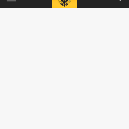
115093, г. Москва, переулок Партийный,
д.1, к.57, стр.3, эт.1, пом.I, ком.45