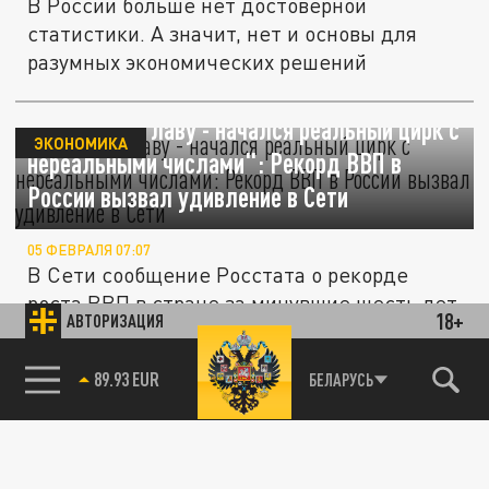
В России больше нет достоверной
статистики. А значит, нет и основы для
разумных экономических решений
"Поменяли главу - начался реальный цирк с
ЭКОНОМИКА
нереальными числами": Рекорд ВВП в
России вызвал удивление в Сети
05 ФЕВРАЛЯ 07:07
В Сети сообщение Росстата о рекорде
роста ВВП в стране за минувшие шесть лет
18+
АВТОРИЗАЦИЯ
вызвал искреннее удивление. Люди...
85.64 BRENT
БЕЛАРУСЬ
Рост ВВП в России ускорился за счет
ЭКОНОМИКА
пересмотра показателей строительства
04 ФЕВРАЛЯ 17:25