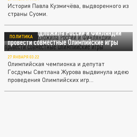
История Павла Кузмичёва, выдворенного из
страны Суоми.
Журова предложила России и Финляндии
ПОЛИТИКА
провести совместные Олимпийские игры
27 ЯНВАРЯ 03:22
Олимпийская чемпионка и депутат
Госдумы Светлана Журова выдвинула идею
проведения Олимпийских игр
совместными...