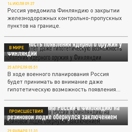
14 ИЮЛЯ 09:37
Россия уведомила Финляндию о закрытии
железнодорожных контрольно-пропускных
пунктов на границе.
Россия учтет даже гипотетическую
возможность появления ядерного оружия у
В МИРЕ
Финляндии
25 АПРЕЛЯ 05:51
В ходе военного планирования Россия
будет принимать во внимание даже
гипотетическую возможность появления...
Побег гражданина России в Финляндию на
ПРОИСШЕСТВИЯ
резиновой лодке обернулся заключением
29 ЯНВАРЯ 11:31