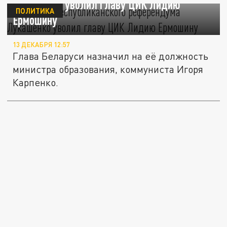
Лукашенко уволил главу ЦИК Лидию
ПОЛИТИКА
Ермошину
13 ДЕКАБРЯ 12:57
Глава Беларуси назначил на её должность
министра образования, коммуниста Игоря
Карпенко.