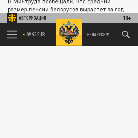
В Минтруда пообещали, что средний
размер пенсии белорусов вырастет за год
на 14%.
18+
АВТОРИЗАЦИЯ
85.64 BRENT
БЕЛАРУСЬ
ОБЩЕСТВО
Вырастет на 1700 рублей: Стал известен
размер средней пенсии в России в 2025 году
08 ОКТЯБРЯ 08:50
Средняя пенсия по старости в стране в
следующем году вырастет до 24,1 тысячи
рублей.