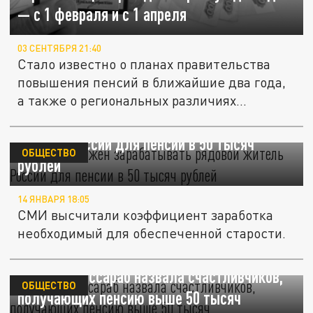
— с 1 февраля и с 1 апреля
03 СЕНТЯБРЯ 21:40
Стало известно о планах правительства
повышения пенсий в ближайшие два года,
а также о региональных различиях...
Сколько должен зарабатывать рядовой
житель России для пенсии в 50 тысяч
ОБЩЕСТВО
рублей
14 ЯНВАРЯ 18:05
СМИ высчитали коэффициент заработка
необходимый для обеспеченной старости.
Депутат Бессараб назвала счастливчиков,
ОБЩЕСТВО
получающих пенсию выше 50 тысяч