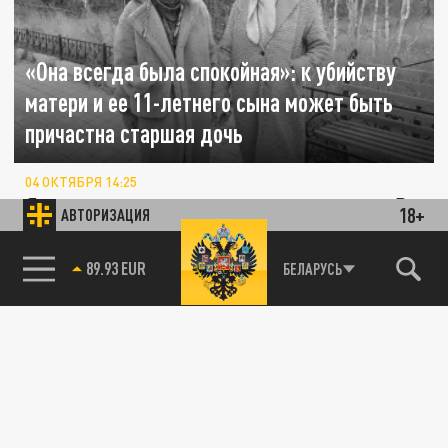
«Она всегда была спокойная»: к убийству
матери и ее 11-летнего сына может быть
причастна старшая дочь
04 ОКТЯБРЯ 14:25
Якутск до сих пор не оправился от шока. В
18+
АВТОРИЗАЦИЯ
маленьком северном городе, где все друг
друга знают, никто не может...
85.64 BRENT
БЕЛАРУСЬ
ОБЩЕСТВО