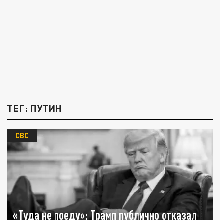
ТЕГ: ПУТИН
СВО
«Туда не поеду»: Трамп публично отказал