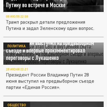
Путину во встрече в Москве
08 ИЮЛЯ 22:58
Трамп раскрыл детали предложения
Путина и задал Зеленскому один вопрос.
Судьбоносный этап СВО и внутренняя
смута: Путин выступил на предвыборном
ПОЛИТИКА
съезде и впервые прокомментировал
переговоры с Лукашенко
28 ИЮНЯ 22:21
Президент России Владимир Путин 28
июня выступил на предвыборном съезде
партии «Единая Россия».
ОБЩЕСТВО