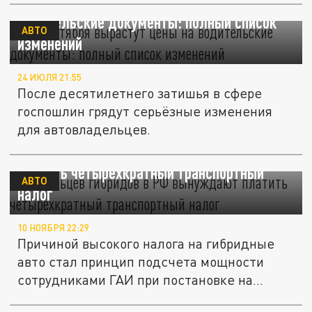
С 1 сентября вырастут цены на
водительские документы: полный список
АВТО
изменений
24 ИЮЛЯ 21:55
После десятилетнего затишья в сфере
госпошлин грядут серьёзные изменения
для автовладельцев.
Владельцев гибридов в РФ вынуждают
платить четырехкратный транспортный
АВТО
налог
10 НОЯБРЯ 22:29
Причиной высокого налога на гибридные
авто стал принцип подсчета мощности
сотрудниками ГАИ при постановке на...