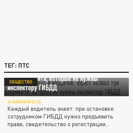
ТЕГ: ПТС
Не кладите ПТС в бардачок: юрист назвал
три документа, которые не нужны
ОБЩЕСТВО
инспектору ГИБДД
23 ФЕВРАЛЯ 21:45
Каждый водитель знает: при остановке
сотрудником ГИБДД нужно предъявить
права, свидетельство о регистрации...