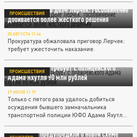
Новый поворот в деле Лерчек: гособвинение
ПРОИСШЕСТВИЯ
добивается более жесткого решения
05 АВГУСТА 11:46
Прокуратура обжаловала приговор Лерчек:
требует ужесточить наказание.
Ъ: Прокуратура требует с полицейского
ПРОИСШЕСТВИЯ
Адама Яхутля 90 млн рублей
27 ИЮЛЯ 11:19
Только с пятого раза удалось добиться
осуждения бывшего замначальника
транспортной полиции ЮФО Адама Яхутля,
а...
"Бензин без очереди". В прокуратуре
Петербурга предупредили о новой схеме