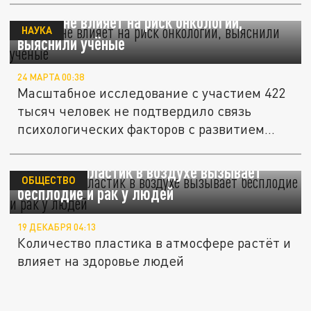
Стресс не влияет на риск онкологии,
НАУКА
выяснили учёные
24 МАРТА 00:38
Масштабное исследование с участием 422
тысяч человек не подтвердило связь
психологических факторов с развитием...
EST: микропластик в воздухе вызывает
ОБЩЕСТВО
бесплодие и рак у людей
19 ДЕКАБРЯ 04:13
Количество пластика в атмосфере растёт и
влияет на здоровье людей