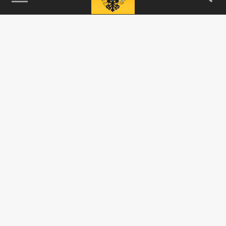
115093, г. Москва, переулок Партийный,
д.1, к.57, стр.3, эт.1, пом.I, ком.45