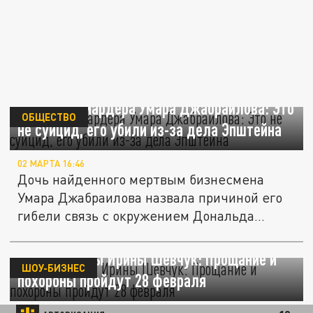
Дочь миллиардера Умара Джабраилова: Это
ОБЩЕСТВО
не суицид, его убили из-за дела Эпштейна
02 МАРТА 16:46
Дочь найденного мертвым бизнесмена
Умара Джабраилова назвала причиной его
гибели связь с окружением Дональда...
Дочь актрисы Ирины Шевчук: Прощание и
ШОУ-БИЗНЕС
похороны пройдут 28 февраля