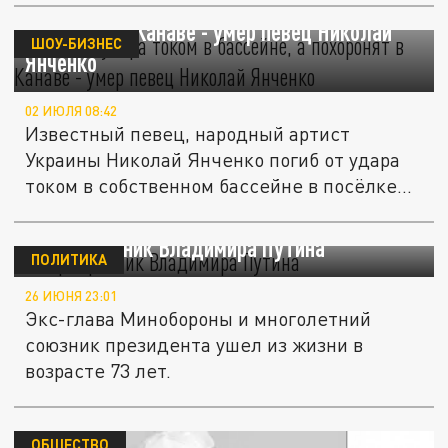
Погиб от удара током в бассейне, а
похоронят в Канаве - умер певец Николай
ШОУ-БИЗНЕС
Янченко
02 ИЮЛЯ 08:42
Известный певец, народный артист
Украины Николай Янченко погиб от удара
током в собственном бассейне в посёлке...
Умер соратник Владимира Путина
ПОЛИТИКА
26 ИЮНЯ 23:01
Экс-глава Минобороны и многолетний
союзник президента ушел из жизни в
возрасте 73 лет.
ОБЩЕСТВО