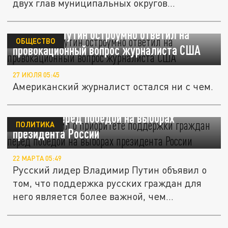
двух глав муниципальных округов...
Владимир Путин остроумно ответил на
ОБЩЕСТВО
провокационный вопрос журналиста США
27 ИЮЛЯ 05:45
Американский журналист остался ни с чем.
Путин заявил о приоритете поддержки
граждан перед победой на выборах
ПОЛИТИКА
президента России
22 МАРТА 05:49
Русский лидер Владимир Путин объявил о
том, что поддержка русских граждан для
него является более важной, чем...