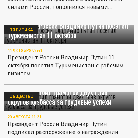
силами России, пополнился новыми...
Президент России Владимир Путин посетил
ПОЛИТИКА
Туркменистан 11 октября
11 ОКТЯБРЯ 07:41
Президент России Владимир Путин 11
октября посетил Туркменистан с рабочим
визитом.
Путин удостоил грамотой двух глав
ОБЩЕСТВО
округов Кузбасса за трудовые успехи
20 АВГУСТА 11:21
Президент России Владимир Путин
подписал распоряжение о награждении