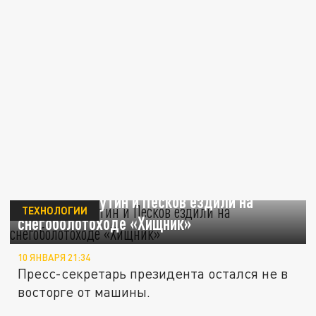
По Чукотке Путин и Песков ездили на
ТЕХНОЛОГИИ
снегоболотоходе «Хищник»
10 ЯНВАРЯ 21:34
Пресс-секретарь президента остался не в
восторге от машины.