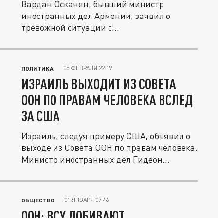
Вардан Осканян, бывший министр
иностранных дел Армении, заявил о
тревожной ситуации с
политзаключёнными в...
05 ФЕВРАЛЯ 22:19
ПОЛИТИКА
ИЗРАИЛЬ ВЫХОДИТ ИЗ СОВЕТА
ООН ПО ПРАВАМ ЧЕЛОВЕКА ВСЛЕД
ЗА США
Израиль, следуя примеру США, объявил о
выходе из Совета ООН по правам человека.
Министр иностранных дел Гидеон...
01 ЯНВАРЯ 07:46
ОБЩЕСТВО
ООН: ВСУ ДОБИВАЮТ