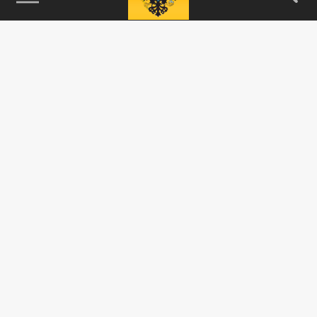
115093, г. Москва, переулок Партийный,
д.1, к.57, стр.3, эт.1, пом.I, ком.45